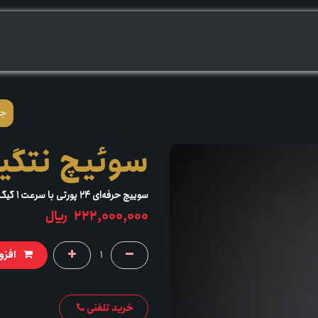
ــــریــم
بپرســـــــیم
سوئیچ نتگیر 324
سوییچ حرفه‌ای ۲۴ پورتی با سرعت ۱ گیگ
222,000,000
﷼
افزو
خرید تلفنی