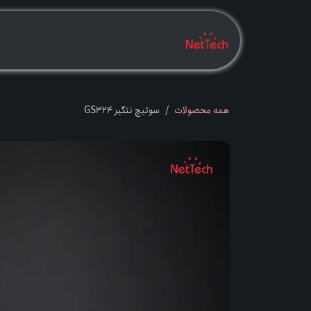
رف نظر و مشاهده محتوا
بدانیــــــم
بخــــ
همه محصولات
سوئیچ نتگیر GS324