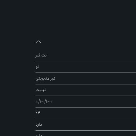
نت گیر
نو
غیر مدیریتی
نیست
10/100/1000
24
دارد