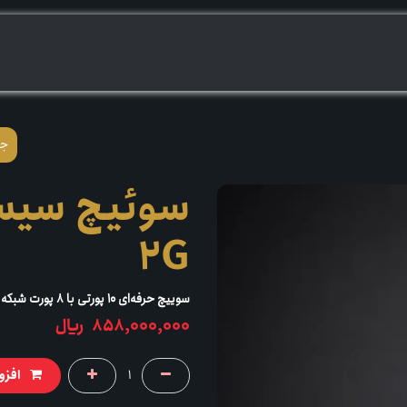
ــــریــم
بپرســـــــیم
2G
سوییچ حرفه‌ای ۱۰ پورتی با ۸ پورت شبکه و ۲ پورت فیبر نوری
858,000,000
﷼
افزو