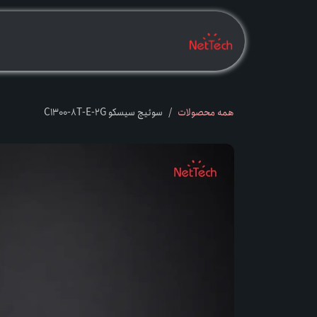
رف نظر و مشاهده محتوا
بدانیــــــم
بخــــ
همه محصولات
سوئیچ سیسکو C1300-8T-E-2G