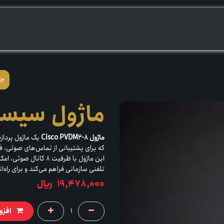
ــــریــم
بپرســـــــیم
ماژول سیسکو M2-8
ماژول Cisco PVDM2-8
این ماژول با ظرفیت 8 ک
تلفنی سازمانی فراهم می‌کند و برای راه‌اندازی سی
19,478,000
﷼
افزو