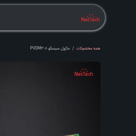
رف نظر و مشاهده محتوا
بدانیــــــم
بخــــ
همه محصولات
ماژول سیسکو PVDM2-8